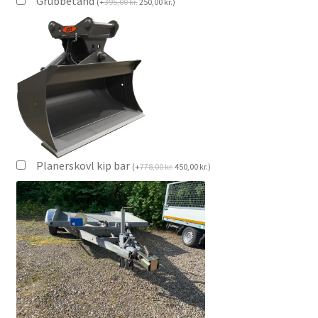
Grubbetand
(
+
395,00
kr.
250,00
kr.
)
Planerskovl kip bar
(
+
778,00
kr.
450,00
kr.
)