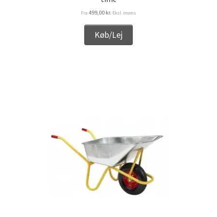
499,00
kr.
Fra
Eksl. moms
Køb/Lej