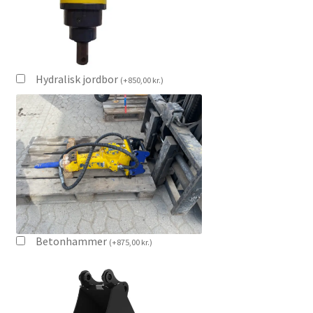
Services
Sikkerhed og Miljø
Hydralisk jordbor
Søg job
(
+
850,00
kr.
)
Sponsorer
Tak for dit køb
Telefon 81 52 89 82
Test
Betonhammer
(
+
875,00
kr.
)
Tjen penge ved at udleje dine maskiner
Udlej dine maskiner