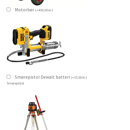
Motorbør
(
+
450,00
kr.
)
Smørepistol Dewalt batteri
(
+
35,00
kr.
)
Smørepistol