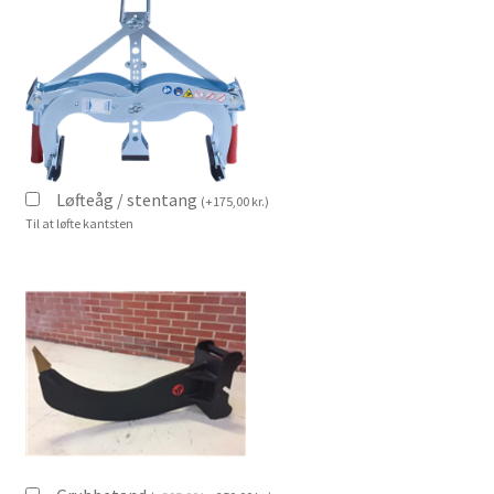
Løfteåg / stentang
(
+
175,00
kr.
)
Til at løfte kantsten