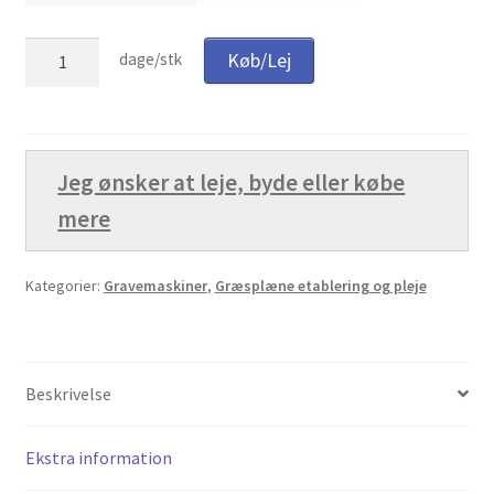
Lej
Køb/Lej
dage/stk
Minigraver
1
tons
antal
Jeg ønsker at leje, byde eller købe
mere
Kategorier:
Gravemaskiner
,
Græsplæne etablering og pleje
Beskrivelse
Ekstra information