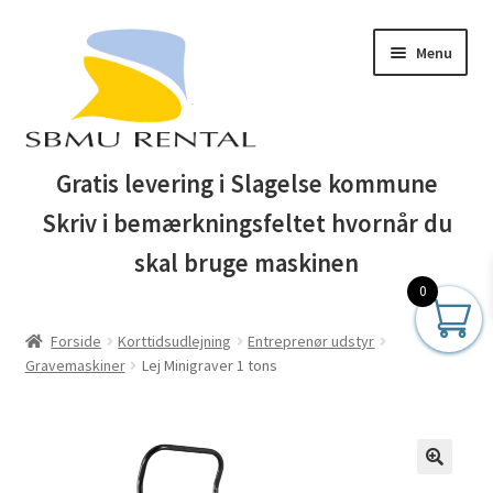
Spring
Spring
Menu
til
til
navigation
indhold
Forside
Gratis levering i Slagelse kommune
Skriv i bemærkningsfeltet hvornår du
Auktionsbetingelser
skal bruge maskinen
Blog
0
Forside
Korttidsudlejning
Entreprenør udstyr
Business Club
Gravemaskiner
Lej Minigraver 1 tons
Butik
Entreprenør maskiner