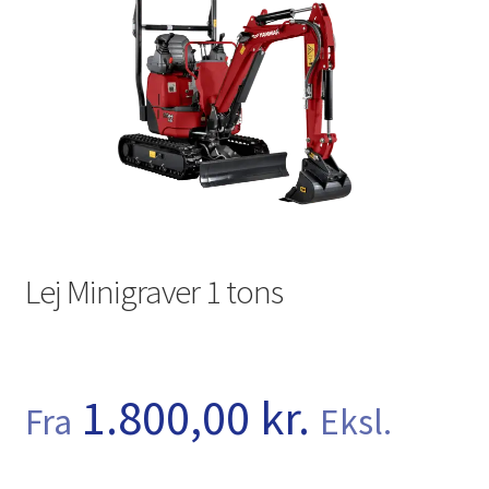
Investering franchise
Kassen
Kassen
Kontakt os
Konto
Lej Minigraver 1 tons
Korttidsudlejning
Køb på platformen
1.800,00
kr.
Fra
Eksl.
Kunde formular