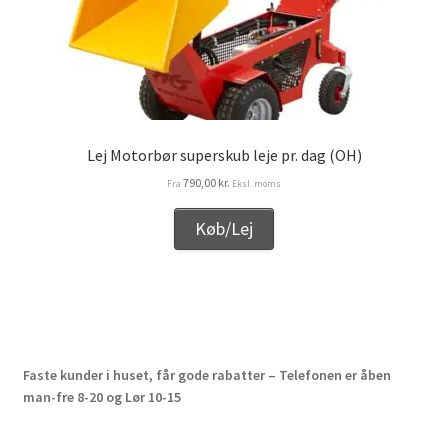
Lej Motorbør superskub leje pr. dag (OH)
790,00
kr.
Fra
Eksl. moms
Køb/Lej
Faste kunder i huset, får gode rabatter – Telefonen er åben
man-fre 8-20 og Lør 10-15