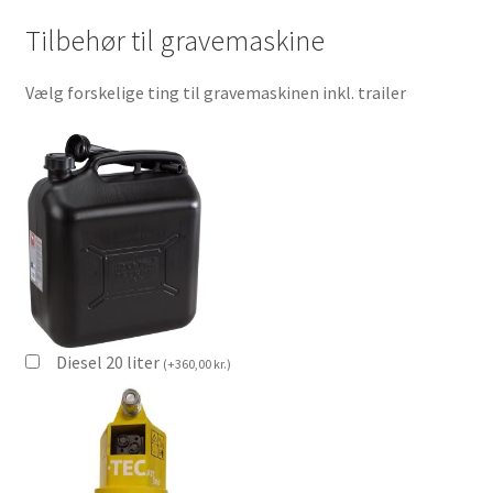
Tilbehør til gravemaskine
Ønskeliste
Vælg forskelige ting til gravemaskinen inkl. trailer
Password nulstilling
Privatlivspolitik
Rabatløsning
Rettigheder som vikar
Sælg på platformen
Diesel 20 liter
(
+
360,00
kr.
)
Sæt din varer på auktion
SBMU FORFOR