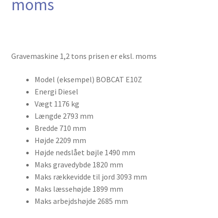
moms
Kurv
Kurven
Langtidsudlejning
Gravemaskine 1,2 tons prisen er eksl. moms
Model (eksempel)
BOBCAT E10Z
Lejebetingelser
Energi
Diesel
Vægt
1176 kg
Let’s Keep In Touch
Længde
2793 mm
Bredde
710 mm
Medlemmer
Højde
2209 mm
Højde nedslået bøjle
1490 mm
Min konto
Maks gravedybde
1820 mm
Maks rækkevidde til jord
3093 mm
Min konto
Maks læssehøjde
1899 mm
Maks arbejdshøjde
2685 mm
Om os