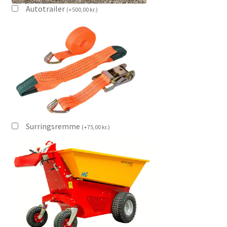
Autotrailer
(
+
500,00
kr.
)
Surringsremme
(
+
75,00
kr.
)