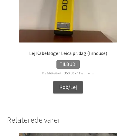
Lej Kabelsøger Leica pr. dag (Inhouse)
TILBUD!
Den
Den
560,00
kr.
350,00
kr.
Fra
Eksl. moms
oprindelige
aktuelle
pris
pris
Køb/Lej
var:
er:
560,00 kr..
350,00 kr..
Relaterede varer