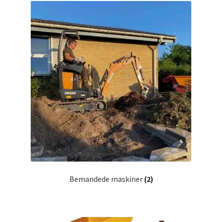
Investering franchise
Kassen
Kassen
Kontakt os
Konto
Korttidsudlejning
Køb på platformen
Bemandede maskiner
(2)
Kunde formular