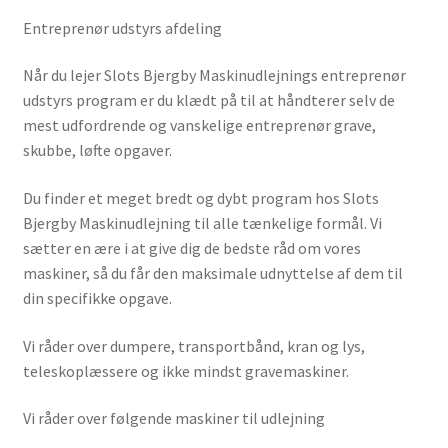
Entreprenør udstyrs afdeling
Ønskeliste
Når du lejer Slots Bjergby Maskinudlejnings entreprenør
Password nulstilling
udstyrs program er du klædt på til at håndterer selv de
mest udfordrende og vanskelige entreprenør grave,
Privatlivspolitik
skubbe, løfte opgaver.
Rabatløsning
Du finder et meget bredt og dybt program hos Slots
Bjergby Maskinudlejning til alle tænkelige formål. Vi
Rettigheder som vikar
sætter en ære i at give dig de bedste råd om vores
maskiner, så du får den maksimale udnyttelse af dem til
din specifikke opgave.
Sælg på platformen
Vi råder over dumpere, transportbånd, kran og lys,
Sæt din varer på auktion
teleskoplæssere og ikke mindst gravemaskiner.
SBMU FORFOR
Vi råder over følgende maskiner til udlejning