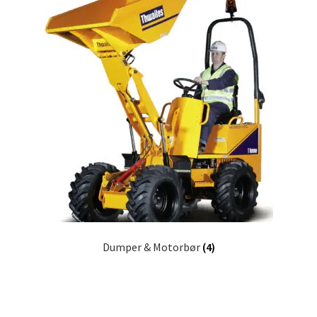
Kurv
Kurven
Langtidsudlejning
Lejebetingelser
Let’s Keep In Touch
Medlemmer
Min konto
Dumper & Motorbør
(4)
Min konto
Om os