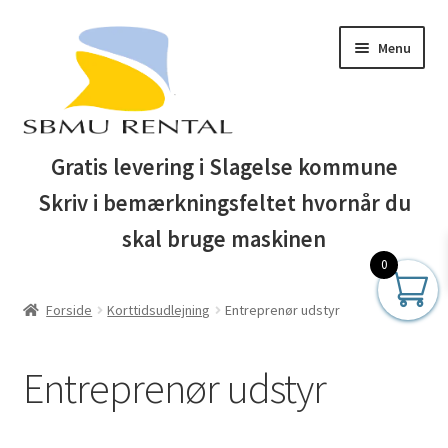
Spring
Spring
Menu
til
til
navigation
indhold
Forside
Gratis levering i Slagelse kommune
Skriv i bemærkningsfeltet hvornår du
Auktionsbetingelser
skal bruge maskinen
Blog
0
Forside
Korttidsudlejning
Entreprenør udstyr
Business Club
Butik
Entreprenør udstyr
Entreprenør maskiner