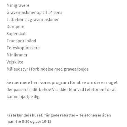
Services
Minigravere
Gravemaskiner op til 14 tons
Sikkerhed og Miljø
Tilbehør til gravemaskiner
Dumpere
Søg job
Superskub
Transportbånd
Teleskoplæssere
Sponsorer
Minikraner
Vejskilte
Tak for dit køb
Måleudstyr i forbindelse med gravearbejde
Telefon 81 52 89 82
Se nærmere her i vores program for at se om der er noget
der passer til dit behov. Vi sidder klar ved telefonen for at
Test
kunne hjælpe dig.
Tjen penge ved at udleje dine maskiner
Faste kunder i huset, får gode rabatter – Telefonen er åben
man-fre 8-20 og Lør 10-15
Udlej dine maskiner