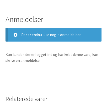
Udlejning
Anmeldelser
Unsubscribe auctions
Der er endnu ikke nogle anmeldelser.
Unsubscribe auctions
Vores fremtid
Kun kunder, der er logget ind og har købt denne vare, kan
Vores nye SBMU Auktion
skrive en anmeldelse.
Relaterede varer