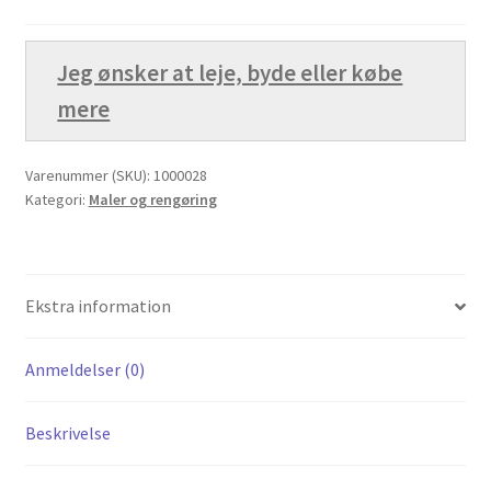
Ønskeliste
Jeg ønsker at leje, byde eller købe
Password nulstilling
mere
Privatlivspolitik
Varenummer (SKU):
1000028
Kategori:
Maler og rengøring
Rabatløsning
Rettigheder som vikar
Ekstra information
Sælg på platformen
Anmeldelser (0)
Sæt din varer på auktion
Beskrivelse
SBMU FORFOR