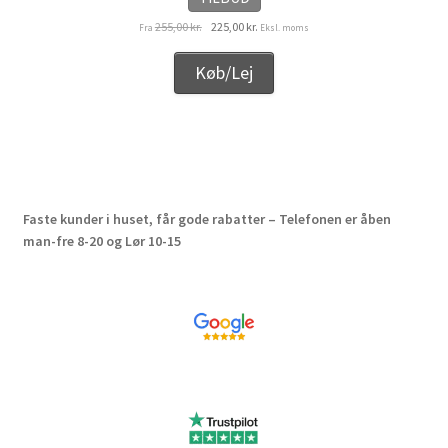
Den
Den
255,00
kr.
225,00
kr.
Fra
Eksl. moms
oprindelige
aktuelle
pris
pris
Køb/Lej
var:
er:
255,00 kr..
225,00 kr..
Faste kunder i huset, får gode rabatter – Telefonen er åben
man-fre 8-20 og Lør 10-15