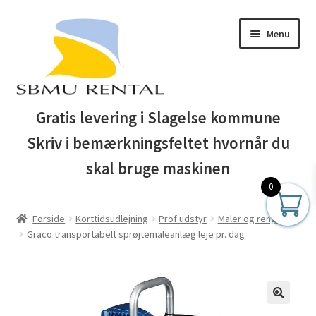
Spring
Spring
Menu
til
til
navigation
indhold
Forside
Gratis levering i Slagelse kommune
Skriv i bemærkningsfeltet hvornår du
Auktionsbetingelser
skal bruge maskinen
Blog
0
Forside
Korttidsudlejning
Prof udstyr
Maler og rengøring
Business Club
Graco transportabelt sprøjtemaleanlæg leje pr. dag
Butik
Entreprenør maskiner