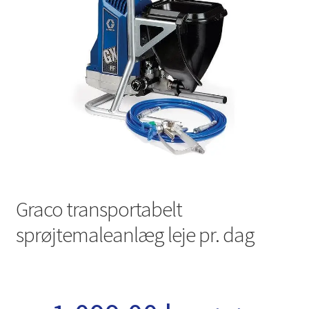
Investering franchise
Kassen
Kassen
Kontakt os
Konto
Graco transportabelt
Korttidsudlejning
sprøjtemaleanlæg leje pr. dag
Køb på platformen
Kunde formular