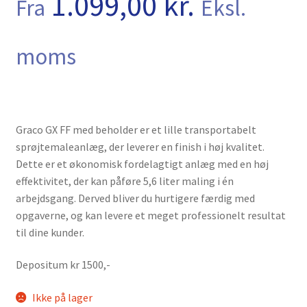
1.099,00
kr.
Fra
Eksl.
Kurv
Kurven
moms
Langtidsudlejning
Lejebetingelser
Graco GX FF med beholder er et lille transportabelt
sprøjtemaleanlæg, der leverer en finish i høj kvalitet.
Let’s Keep In Touch
Dette er et økonomisk fordelagtigt anlæg med en høj
effektivitet, der kan påføre 5,6 liter maling i én
Medlemmer
arbejdsgang. Derved bliver du hurtigere færdig med
opgaverne, og kan levere et meget professionelt resultat
Min konto
til dine kunder.
Min konto
Depositum kr 1500,-
Om os
Ikke på lager