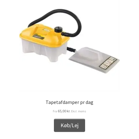
Tapetafdamper pr dag
65,00
kr.
Fra
Eksl. moms
Køb/Lej