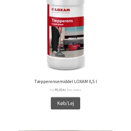
Services
Sikkerhed og Miljø
Søg job
Sponsorer
Tak for dit køb
Telefon 81 52 89 82
Tæpperensemiddel LOXAM 0,5 l
99,00
kr.
Fra
Eksl. moms
Test
Køb/Lej
Tjen penge ved at udleje dine maskiner
Udlej dine maskiner