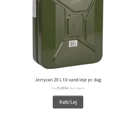
Jerrycan 20 L til vand leje pr. dag
25,00
kr.
Fra
Eksl. moms
Køb/Lej