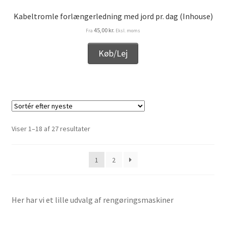
Kabeltromle forlængerledning med jord pr. dag (Inhouse)
45,00
kr.
Fra
Eksl. moms
Køb/Lej
Sorteret
Viser 1–18 af 27 resultater
efter
seneste
1
2
Her har vi et lille udvalg af rengøringsmaskiner