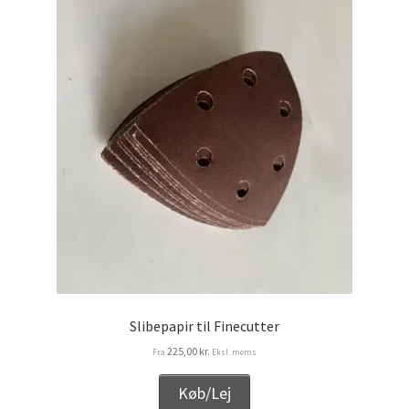
Udlejning
Unsubscribe auctions
Unsubscribe auctions
Vores fremtid
Vores nye SBMU Auktion
Slibepapir til Finecutter
225,00
kr.
Fra
Eksl. moms
Køb/Lej