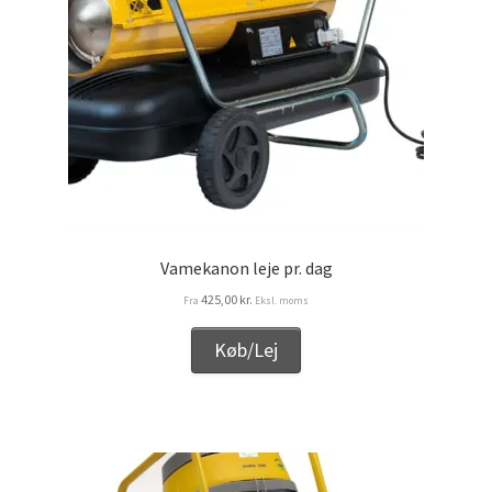
Vamekanon leje pr. dag
425,00
kr.
Fra
Eksl. moms
Køb/Lej