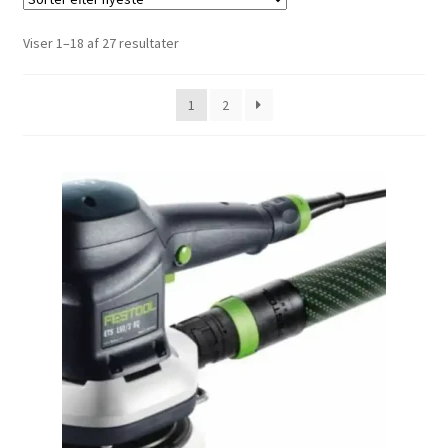
Investering franchise
Sorteret
Viser 1–18 af 27 resultater
efter
Kassen
seneste
1
2
Kassen
Kontakt os
Konto
Korttidsudlejning
Køb på platformen
Kunde formular