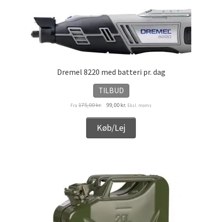
Dremel 8220 med batteri pr. dag
TILBUD
Den
Den
175,00
kr.
99,00
kr.
Fra
Eksl. moms
oprindelige
aktuelle
pris
pris
Køb/Lej
var:
er:
175,00 kr..
99,00 kr..