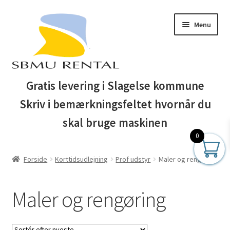
Spring
Spring
Menu
til
til
navigation
indhold
Forside
Gratis levering i Slagelse kommune
Skriv i bemærkningsfeltet hvornår du
Auktionsbetingelser
skal bruge maskinen
Blog
0
Forside
Korttidsudlejning
Prof udstyr
Maler og rengøring
Business Club
Butik
Maler og rengøring
Entreprenør maskiner