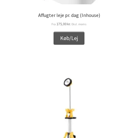
Affugter leje pr. dag (Inhouse)
175,00
kr.
Fra
Eksl. moms
Køb/Lej