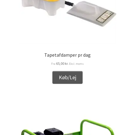
Tapetafdamper pr dag
65,00
kr.
Fra
Eksl. moms
Køb/Lej