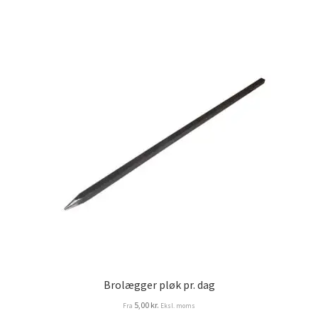
Brolægger pløk pr. dag
5,00
kr.
Fra
Eksl. moms