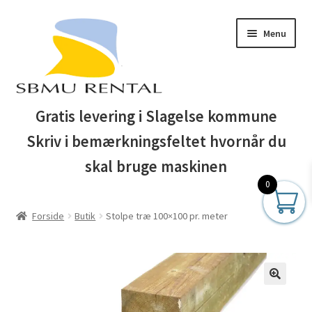
Spring
Spring
Menu
til
til
navigation
indhold
Forside
Gratis levering i Slagelse kommune
Skriv i bemærkningsfeltet hvornår du
Auktionsbetingelser
skal bruge maskinen
Blog
0
Forside
Butik
Stolpe træ 100×100 pr. meter
Business Club
Butik
Entreprenør maskiner