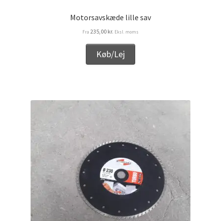
Motorsavskæde lille sav
235,00
kr.
Fra
Eksl. moms
Køb/Lej