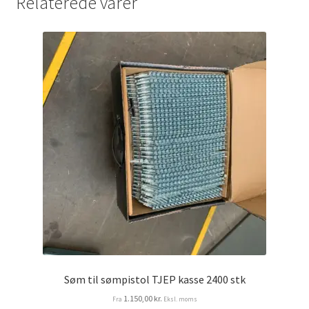
Relaterede varer
Services
Sikkerhed og Miljø
Søg job
Sponsorer
Tak for dit køb
Telefon 81 52 89 82
Test
Tjen penge ved at udleje dine maskiner
Søm til sømpistol TJEP kasse 2400 stk
Udlej dine maskiner
1.150,00
kr.
Fra
Eksl. moms