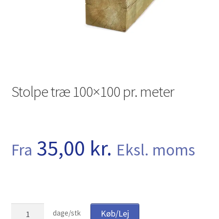
Investering franchise
Kassen
Kassen
Stolpe træ 100×100 pr. meter
Kontakt os
Konto
35,00
kr.
Korttidsudlejning
Fra
Eksl. moms
Køb på platformen
Kunde formular
Stolpe
Køb/Lej
dage/stk