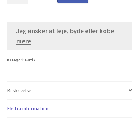
træ
Kurv
100x100
pr.
Kurven
meter
Jeg ønsker at leje, byde eller købe
antal
Langtidsudlejning
mere
Lejebetingelser
Kategori:
Butik
Let’s Keep In Touch
Medlemmer
Beskrivelse
Min konto
Ekstra information
Min konto
Om os