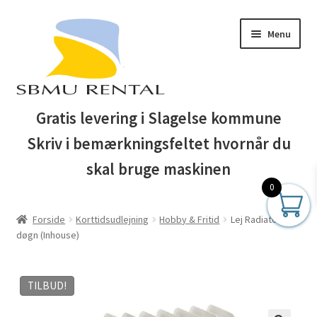
Spring
Spring
Menu
til
til
navigation
indhold
Forside
Gratis levering i Slagelse kommune
Skriv i bemærkningsfeltet hvornår du
Auktionsbetingelser
skal bruge maskinen
Blog
0
Forside
Korttidsudlejning
Hobby & Fritid
Lej Radiator pr.
Business Club
døgn (Inhouse)
Butik
TILBUD!
Entreprenør maskiner