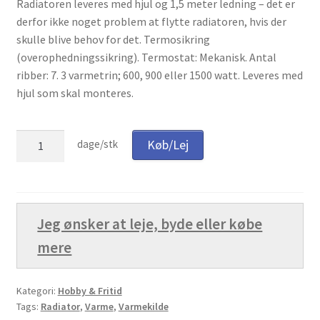
Radiatoren leveres med hjul og 1,5 meter ledning – det er
59,00 kr..
29,
derfor ikke noget problem at flytte radiatoren, hvis der
Ønskeliste
skulle blive behov for det. Termosikring
(overophedningssikring). Termostat: Mekanisk. Antal
Password nulstilling
ribber: 7. 3 varmetrin; 600, 900 eller 1500 watt. Leveres med
hjul som skal monteres.
Privatlivspolitik
Lej
Rabatløsning
Køb/Lej
dage/stk
Radiator
pr.
Rettigheder som vikar
døgn
(Inhouse)
Sælg på platformen
Jeg ønsker at leje, byde eller købe
antal
mere
Sæt din varer på auktion
SBMU FORFOR
Kategori:
Hobby & Fritid
Tags:
Radiator
,
Varme
,
Varmekilde