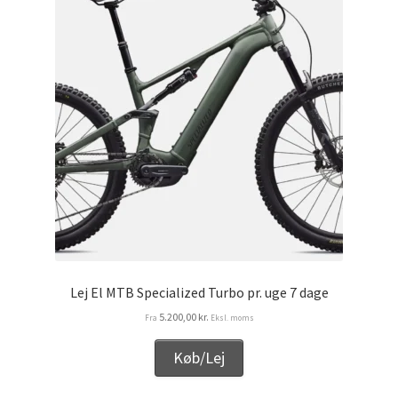
Lej El MTB Specialized Turbo pr. uge 7 dage
5.200,00
kr.
Fra
Eksl. moms
Køb/Lej