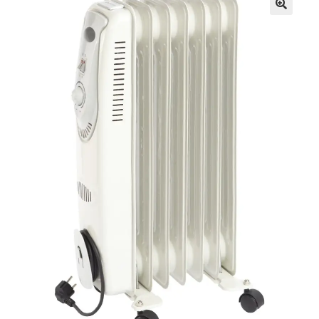
Investering franchise
Kassen
Kassen
Kontakt os
Konto
Korttidsudlejning
Køb på platformen
Kunde formular