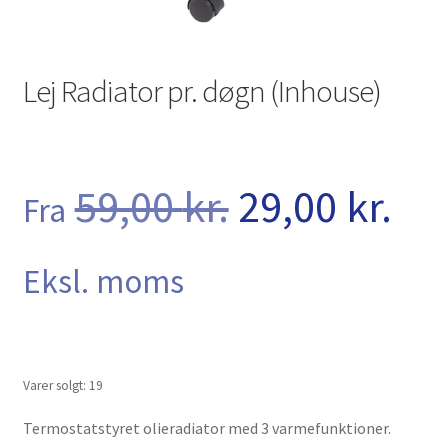
Kurv
Kurven
Lej Radiator pr. døgn (Inhouse)
Langtidsudlejning
Lejebetingelser
Den
De
59,00
kr.
29,00
kr.
Fra
Let’s Keep In Touch
oprindelig
akt
Medlemmer
Eksl. moms
Min konto
pris
pri
Min konto
Varer solgt: 19
var:
er:
Termostatstyret olieradiator med 3 varmefunktioner.
Om os