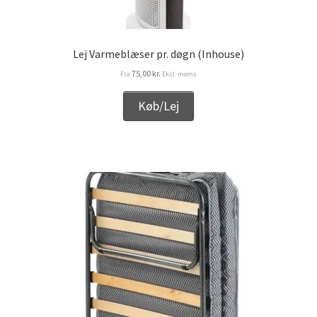
Lej Varmeblæser pr. døgn (Inhouse)
75,00
kr.
Fra
Eksl. moms
Køb/Lej