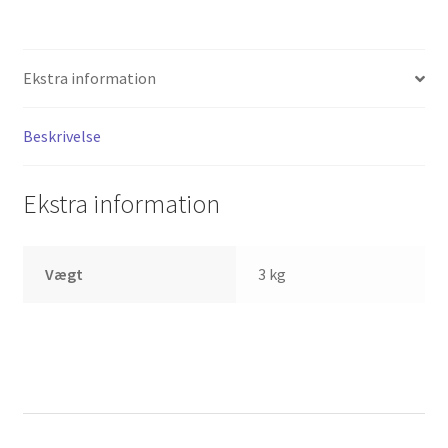
Services
Sikkerhed og Miljø
Ekstra information
Søg job
Beskrivelse
Sponsorer
Ekstra information
Tak for dit køb
Vægt
3 kg
Telefon 81 52 89 82
Test
Tjen penge ved at udleje dine maskiner
Udlej dine maskiner