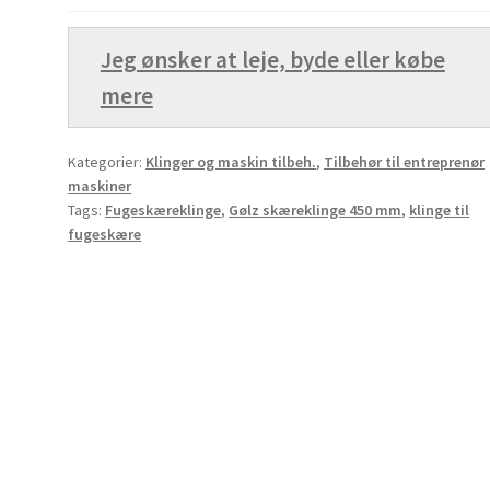
antal
Jeg ønsker at leje, byde eller købe
mere
Kategorier:
Klinger og maskin tilbeh.
,
Tilbehør til entreprenør
maskiner
Tags:
Fugeskæreklinge
,
Gølz skæreklinge 450 mm
,
klinge til
fugeskære