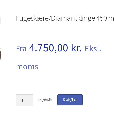
r
Tak for dit køb
Telefon 81 52 89 82
Test
Fugeskære/Diamantklinge 450 
 dine maskiner
Udlejning
Unsubscribe auctions
Unsubscribe auctio
4.750,00
kr.
Fra
Eksl.
moms
Fugeskære/Diamantklinge
Køb/Lej
dage/stk
450
mm