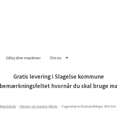
Udlej dine maskiner
Om os
lub
Butik
Entreprenør maskiner
Investering franchise
Kassen
Kas
Gratis levering i Slagelse kommune
i bemærkningsfeltet hvornår du skal bruge m
platformen
Kunde formular
Kurv
Kurven
Langtidsudlejning
mer
Min konto
Min konto
Om os
Ønskeliste
Password nulstilling
& Mandskab
Klinger og maskin tilbeh.
Fugeskære/Diamantklinge 450 mm
om vikar
Sælg på platformen
Sæt din varer på auktion
SBMU FOR