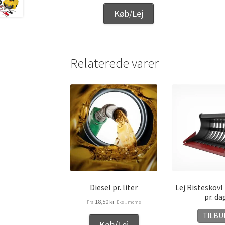
Køb/Lej
Relaterede varer
Diesel pr. liter
Lej Risteskovl 
pr. da
18,50
kr.
Fra
Eksl. moms
TILBU
Køb/Lej