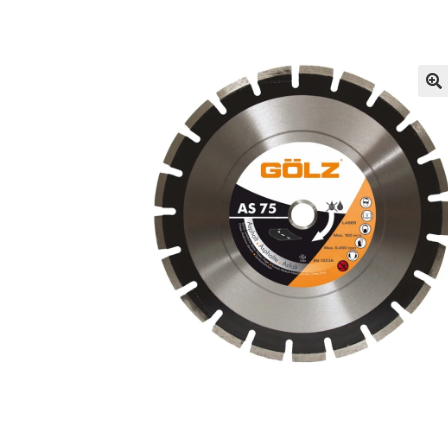
Services
Sikkerhed og Miljø
Søg job
Sponsore
Tjen penge ved at udleje dine maskiner
Udlej
Vores fremtid
Vores nye SBMU Auktion