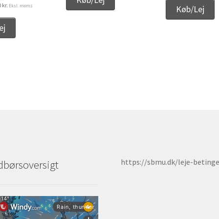
Den
0
kr.
Eksl. moms
Køb/Lej
lige
aktuelle
pris
ej
er:
r..
450,00 kr..
https://sbmu.dk/leje-betinge
børsoversigt