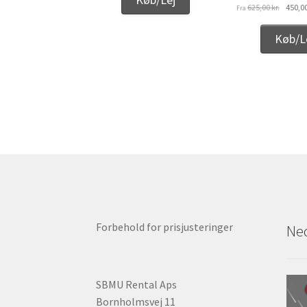
Den
625,00
kr.
450,0
Fra
oprinde
pris
Køb/L
var:
625,00 k
Forbehold for prisjusteringer
Ned
SBMU Rental Aps
Bornholmsvej 11