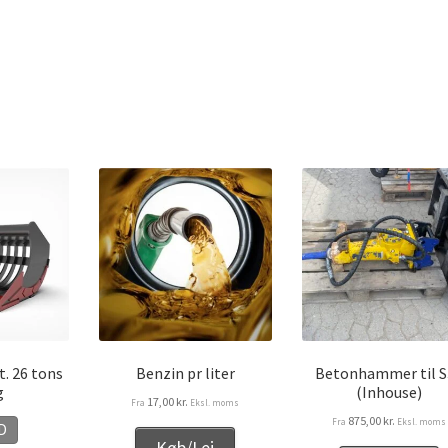
t. 26 tons
Benzin pr liter
Betonhammer til S
g
(Inhouse)
17,00
kr.
Fra
Eksl. moms
875,00
kr.
Fra
Eksl. moms
D
Køb/Lej