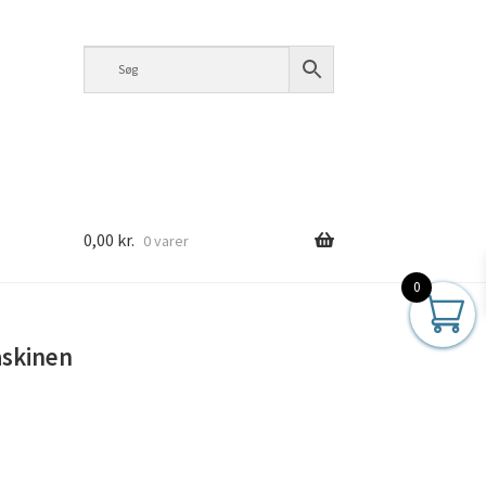
0,00
kr.
0 varer
0
sen
askinen
FOR