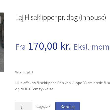
r
Tak for dit køb
Telefon 81 52 89 82
Test
Lej Fliseklipper pr. dag (Inhouse)
 dine maskiner
Udlejning
Unsubscribe auctions
Unsubscribe auctio
170,00
kr.
Fra
Eksl. mom
Varer solgt: 3
Lille effektiv fliseklipper. Den kan klippe 33 cm brede flise
op til 8-10 cm tykkelse.
Lej
Køb/Lej
dage/stk