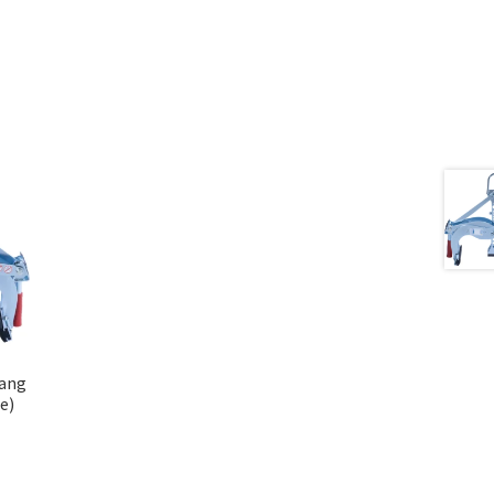
tang
se)