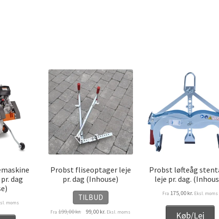
emaskine
Probst fliseoptager leje
Probst løfteåg sten
pr. dag
pr. dag (Inhouse)
leje pr. dag. (Inhou
se)
175,00
kr.
Fra
Eksl. moms
TILBUD
sl. moms
Den
Den
199,00
kr.
99,00
kr.
Fra
Eksl. moms
Køb/Lej