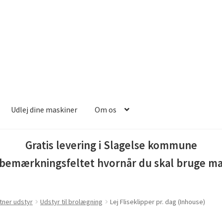
Udlej dine maskiner
Om os
lub
Butik
Entreprenør maskiner
Investering franchise
Kassen
Kas
Gratis levering i Slagelse kommune
i bemærkningsfeltet hvornår du skal bruge m
platformen
Kunde formular
Kurv
Kurven
Langtidsudlejning
mer
Min konto
Min konto
Om os
Ønskeliste
Password nulstilling
tner udstyr
Udstyr til brolægning
Lej Fliseklipper pr. dag (Inhouse)
om vikar
Sælg på platformen
Sæt din varer på auktion
SBMU FOR