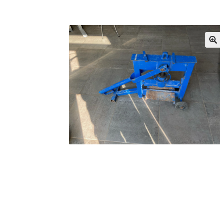
Services
Sikkerhed og Miljø
Søg job
Sponsore
Tjen penge ved at udleje dine maskiner
Udlej
Vores fremtid
Vores nye SBMU Auktion