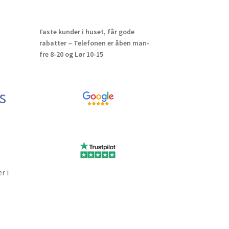
Faste kunder i huset, får gode
rabatter – Telefonen er åben man-
ns
fre 8-20 og Lør 10-15
s
r i