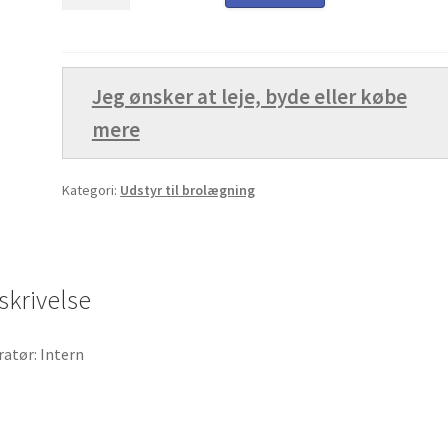
Fliseklipper
pr.
dag
(Inhouse)
Jeg ønsker at leje, byde eller købe
antal
mere
Kategori:
Udstyr til brolægning
skrivelse
atør: Intern