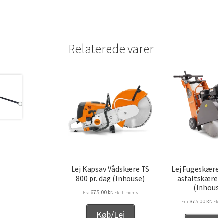
Relaterede varer
Lej Kapsav Vådskære TS
Lej Fugeskær
800 pr. dag (Inhouse)
asfaltskære 
(Inhou
675,00
kr.
Fra
Eksl. moms
875,00
kr.
Fra
Ek
Køb/Lej