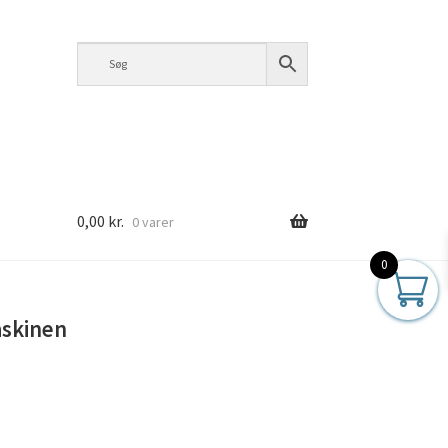
0,00
kr.
0 varer
0
sen
askinen
FOR