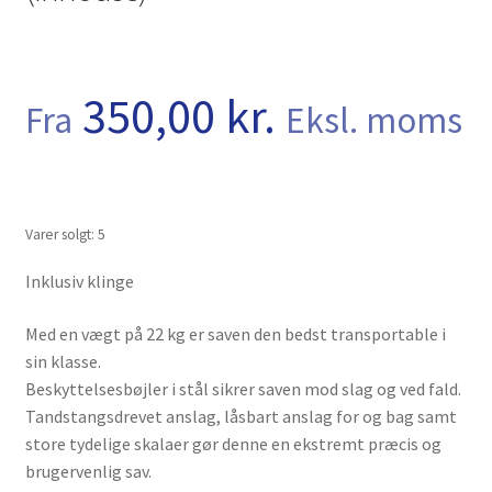
Kurv
Kurven
350,00
kr.
Fra
Eksl. moms
Langtidsudlejning
Lejebetingelser
Varer solgt: 5
Let’s Keep In Touch
Inklusiv klinge
Medlemmer
Med en vægt på 22 kg er saven den bedst transportable i
Min konto
sin klasse.
Beskyttelsesbøjler i stål sikrer saven mod slag og ved fald.
Min konto
Tandstangsdrevet anslag, låsbart anslag for og bag samt
store tydelige skalaer gør denne en ekstremt præcis og
brugervenlig sav.
Om os