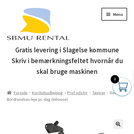
Spring
Spring
Menu
til
til
navigation
indhold
Forside
Gratis levering i Slagelse kommune
Skriv i bemærkningsfeltet hvornår du
Auktionsbetingelser
skal bruge maskinen
Blog
0
Forside
Korttidsudlejning
Prof udstyr
Tømrer
Dewalt
Business Club
Bordrundsav leje pr. dag (Inhouse)
Butik
Entreprenør maskiner