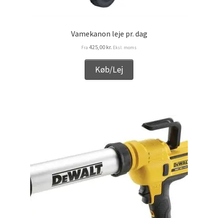
Vamekanon leje pr. dag
425,00
kr.
Fra
Eksl. moms
Køb/Lej