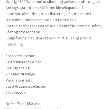
Kraftig 1850 Watt motor sikrer høj ydelse ved alle opgaver.
Anslagssystem sikrer 610 mm kløvekapacitet i et
Ønskeliste
transportabelt design til tilskæring af store emner.
Helstøbt aluminiumsbord sikrer præcision.
Password nulstilling
Overbelastningsbeskyttelse sikrer kraftfuld ydelse i hårdt,
vådt og frossent træ.
Privatlivspolitik
Smiglåsning med stor skala til hurtig, let og præcis
indstilling.
Rabatløsning
Standardtilbehør:
Rettigheder som vikar
24-tænders savklinge.
Geringsanslag.
Sælg på platformen
2 nøgler til klinge.
Parallelanslag.
Sæt din varer på auktion
Støvudsugningsadapter.
Skubbestok.
SBMU FORFOR
Driftseffekt 1850 Watt