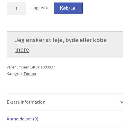
Dewalt
Køb/Lej
dage/stk
Udlejning
Bordrundsav
leje
pr.
Unsubscribe auctions
dag
Jeg ønsker at leje, byde eller købe
(Inhouse)
Unsubscribe auctions
mere
antal
Vores fremtid
Varenummer (SKU):
1000037
Vores nye SBMU Auktion
Kategori:
Tømrer
Ekstra information
Anmeldelser (0)