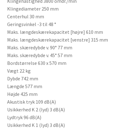
Klingehastighed 3800 omdr./min
Services
Klingediameter 250 mm
Centerhul 30 mm
Sikkerhed og Miljø
Geringsvinkel -3 til 48 °
Maks. længdeskærekapacitet [højre] 610 mm
Søg job
Maks. længdeskærekapacitet [venstre] 315 mm
Maks. skæredybde v. 90° 77 mm
Sponsorer
Maks. skæredybde v. 45° 57 mm
Bordstørrelse 630 x 570 mm
Tak for dit køb
Vægt 22 kg
Dybde 742 mm
Telefon 81 52 89 82
Længde 577 mm
Højde 425 mm
Akustisk tryk 109 dB(A)
Test
Usikkerhed K 2 (lyd) 3 dB(A)
Lydtryk 96 dB(A)
Tjen penge ved at udleje dine maskiner
Usikkerhed K 1 (lyd) 3 dB(A)
Udlej dine maskiner