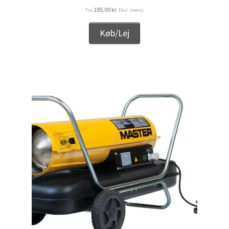
185,00
kr.
Fra
Eksl. moms
Køb/Lej