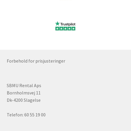
Ønskeliste
Password nulstilling
Privatlivspolitik
Rabatløsning
Forbehold for prisjusteringer
Rettigheder som vikar
SBMU Rental Aps
Sælg på platformen
Bornholmsvej 11
Dk-4200 Slagelse
Sæt din varer på auktion
Telefon: 60 55 19 00
SBMU FORFOR