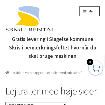
Spring
Spring
Menu
til
til
navigation
indhold
Forside
Gratis levering i Slagelse kommune
Skriv i bemærkningsfeltet hvornår du
Auktionsbetingelser
skal bruge maskinen
Blog
0
Forside
Varer tagged “Lej trailer med høje sider”
Business Club
Butik
Lej trailer med høje sider
Entreprenør maskiner