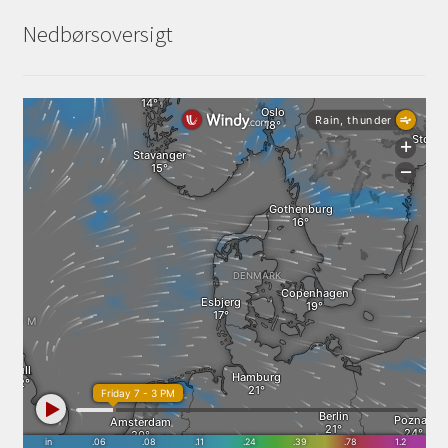
Services
Nedbørsoversigt
Sikkerhed og Miljø
Søg job
Sponsorer
Tak for dit køb
Telefon 81 52 89 82
Test
Tjen penge ved at udleje dine maskiner
Udlej dine maskiner