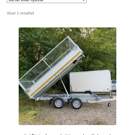
Investering franchise
Viser 1 resultat
Kassen
Kassen
Kontakt os
Konto
Korttidsudlejning
Køb på platformen
Kunde formular