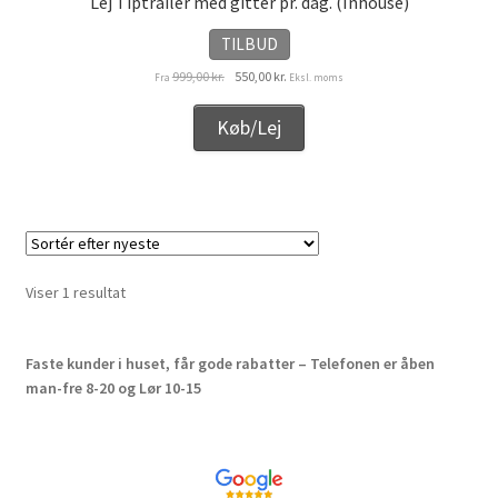
Lej Tiptrailer med gitter pr. dag. (Inhouse)
Kurv
TILBUD
Kurven
Den
Den
999,00
kr.
550,00
kr.
Fra
Eksl. moms
oprindelige
aktuelle
pris
pris
Langtidsudlejning
Køb/Lej
var:
er:
999,00 kr..
550,00 kr..
Lejebetingelser
Let’s Keep In Touch
Viser 1 resultat
Medlemmer
Min konto
Faste kunder i huset, får gode rabatter – Telefonen er åben
man-fre 8-20 og Lør 10-15
Min konto
Om os