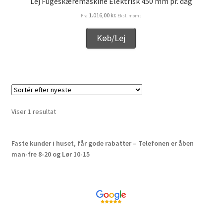
Lej Fugeskæremaskine Elektrisk 450 mm pr. dag
Kurv
1.016,00
kr.
Fra
Eksl. moms
Kurven
Køb/Lej
Langtidsudlejning
Lejebetingelser
Let’s Keep In Touch
Viser 1 resultat
Medlemmer
Faste kunder i huset, får gode rabatter – Telefonen er åben
man-fre 8-20 og Lør 10-15
Min konto
Min konto
Om os