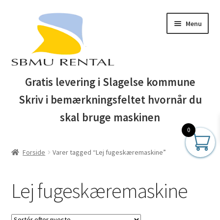
Spring
Spring
Menu
til
til
navigation
indhold
Forside
Gratis levering i Slagelse kommune
Skriv i bemærkningsfeltet hvornår du
Auktionsbetingelser
skal bruge maskinen
Blog
0
Forside
Varer tagged “Lej fugeskæremaskine”
Business Club
Butik
Lej fugeskæremaskine
Entreprenør maskiner