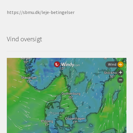
Udlejning
https://sbmu.dk/leje-betingelser
Unsubscribe auctions
Vind oversigt
Unsubscribe auctions
Vores fremtid
Vores nye SBMU Auktion