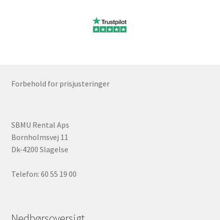
Ønskeliste
Password nulstilling
Privatlivspolitik
Forbehold for prisjusteringer
Rabatløsning
Rettigheder som vikar
SBMU Rental Aps
Bornholmsvej 11
Sælg på platformen
Dk-4200 Slagelse
Sæt din varer på auktion
Telefon: 60 55 19 00
SBMU FORFOR
Nedbørsoversigt