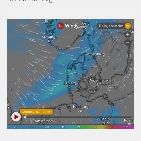
Services
Sikkerhed og Miljø
Søg job
Sponsorer
Tak for dit køb
Telefon 81 52 89 82
Test
Tjen penge ved at udleje dine maskiner
Udlej dine maskiner