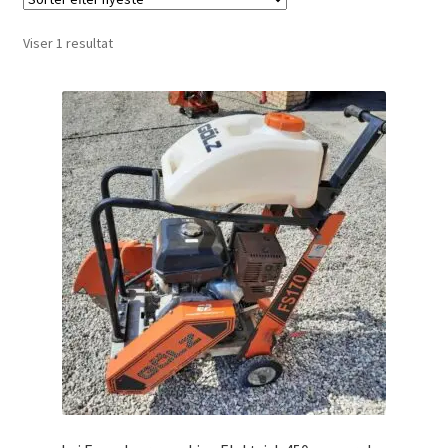
Investering franchise
Viser 1 resultat
Kassen
Kassen
Kontakt os
Konto
Korttidsudlejning
Køb på platformen
Kunde formular