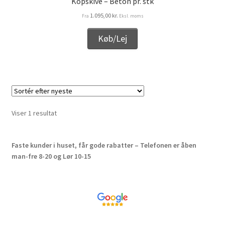
Kopskive – Beton pr. stk
Kurv
1.095,00
kr.
Fra
Eksl. moms
Kurven
Køb/Lej
Langtidsudlejning
Lejebetingelser
Let’s Keep In Touch
Viser 1 resultat
Medlemmer
Faste kunder i huset, får gode rabatter – Telefonen er åben
man-fre 8-20 og Lør 10-15
Min konto
Min konto
Om os