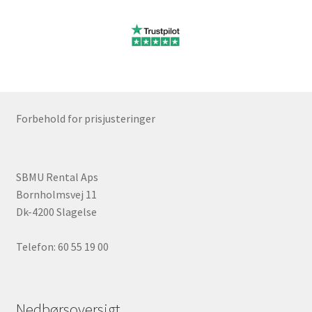
Ønskeliste
Password nulstilling
Privatlivspolitik
Forbehold for prisjusteringer
Rabatløsning
Rettigheder som vikar
SBMU Rental Aps
Bornholmsvej 11
Sælg på platformen
Dk-4200 Slagelse
Sæt din varer på auktion
Telefon: 60 55 19 00
SBMU FORFOR
Nedbørsoversigt