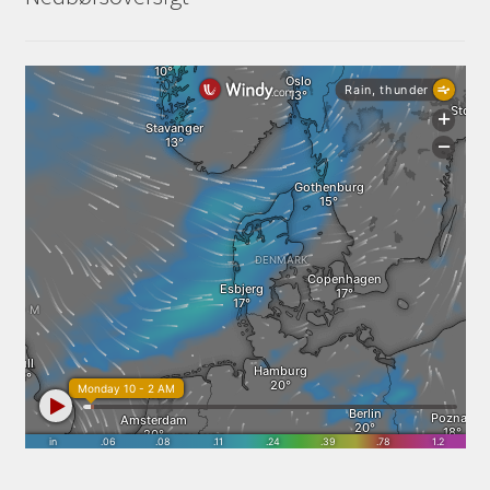
Services
Sikkerhed og Miljø
Søg job
Sponsorer
Tak for dit køb
Telefon 81 52 89 82
Test
Tjen penge ved at udleje dine maskiner
Udlej dine maskiner