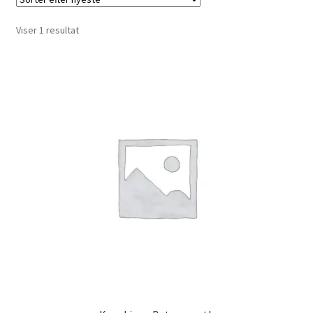
Investering franchise
Viser 1 resultat
Kassen
Kassen
Kontakt os
Konto
Korttidsudlejning
Køb på platformen
Kunde formular