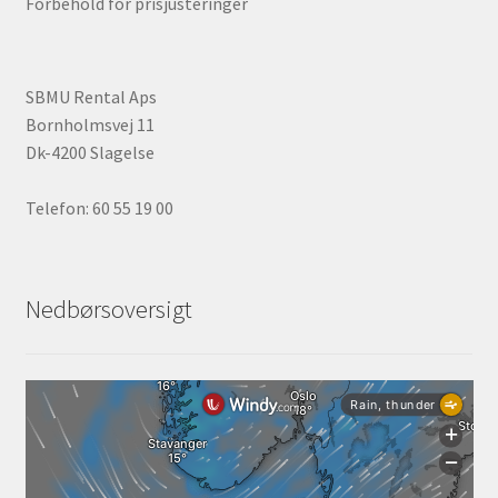
Forbehold for prisjusteringer
Kurv
Kurven
SBMU Rental Aps
Langtidsudlejning
Bornholmsvej 11
Dk-4200 Slagelse
Lejebetingelser
Telefon: 60 55 19 00
Let’s Keep In Touch
Medlemmer
Nedbørsoversigt
Min konto
Min konto
Om os