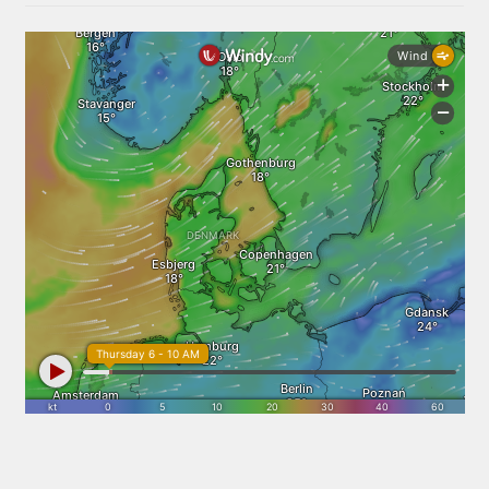
Services
Sikkerhed og Miljø
Søg job
Sponsorer
Tak for dit køb
Telefon 81 52 89 82
Test
Tjen penge ved at udleje dine maskiner
Udlej dine maskiner