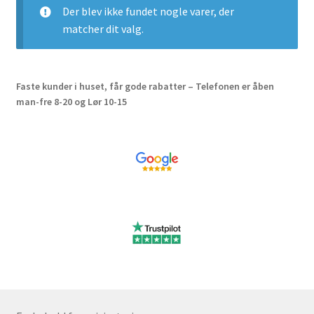
Der blev ikke fundet nogle varer, der
Investering franchise
matcher dit valg.
Kassen
Faste kunder i huset, får gode rabatter – Telefonen er åben
Kassen
man-fre 8-20 og Lør 10-15
Kontakt os
Konto
Korttidsudlejning
Køb på platformen
Kunde formular