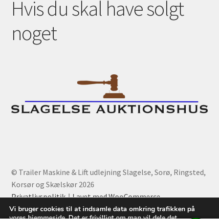
Hvis du skal have solgt
noget
© Trailer Maskine & Lift udlejning Slagelse, Sorø, Ringsted,
Korsør og Skælskør 2026
Privatlivspolitik
Lavet med WooCommerce
.
Vi bruger cookies til at indsamle data omkring trafikken på
vores hjemmeside, Det er frivilligt om man vil dele det.