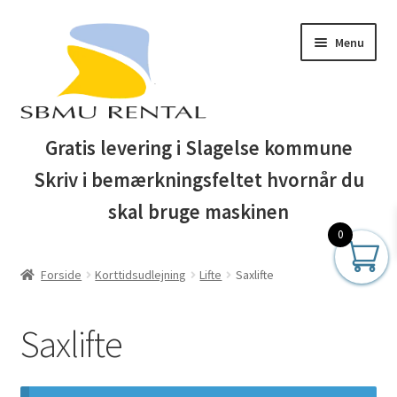
Spring
Spring
Menu
til
til
navigation
indhold
Forside
Gratis levering i Slagelse kommune
Skriv i bemærkningsfeltet hvornår du
Auktionsbetingelser
skal bruge maskinen
Blog
0
Forside
Korttidsudlejning
Lifte
Saxlifte
Business Club
Butik
Saxlifte
Entreprenør maskiner